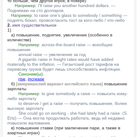
то больше, чем другой игрок; в покере)

Например:
I'll raise you another hundred dollars. — 
Поднимаю на сто долларов.
Например:
to raise one's glass to somebody / something — 
поднять бокал, провозгласить тост за кого-либо / что-либо
2.
имя существительное
1)

   а) повышение, поднятие, увеличение (особенно в 
количестве)

Например:
across-the-board raise — всеобщее 
повышение
annual raise — увеличение за год
A gigantic raise in freight rates would have added 
materially to the inflation. — Гигантский рост тарифов на 
перевозку грузов будет лишь способствовать инфляции.
Синоним(ы):
rise
, 
increase
   б) 
[американский вариант английского языка]
 повышение 
зарплаты

Например:
to give somebody a raise — повысить кому-
либо зарплату
to deserve / get a raise — получить повышение, более 
высокую зарплату
She could go on working - she had lately had a raise. (S. 
Ertz) — Она могла продолжать работать, ведь ей недавно 
повысили жалование.
   в) повышение ставки (при заключении пари, а также в 
азартных играх)
