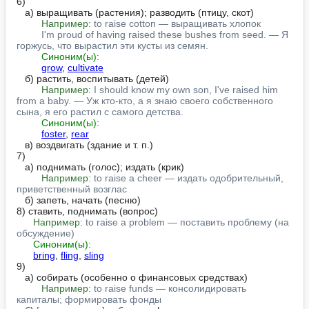
6)

   а) выращивать (растения); разводить (птицу, скот)

Например:
to raise cotton — выращивать хлопок
I'm proud of having raised these bushes from seed. — Я 
горжусь, что вырастил эти кусты из семян.
Синоним(ы):
grow
, 
cultivate
   б) растить, воспитывать (детей)

Например:
I should know my own son, I've raised him 
from a baby. — Уж кто-кто, а я знаю своего собственного 
сына, я его растил с самого детства.
Синоним(ы):
foster
, 
rear
   в) воздвигать (здание и т. п.)

7)

   а) поднимать (голос); издать (крик)

Например:
to raise a cheer — издать одобрительный, 
приветственный возглас
   б) запеть, начать (песню)

8) ставить, поднимать (вопрос)

Например:
to raise a problem — поставить проблему (на 
обсуждение)
Синоним(ы):
bring
, 
fling
, 
sling
9)

   а) собирать (особенно о финансовых средствах)

Например:
to raise funds — консолидировать 
капиталы; формировать фонды