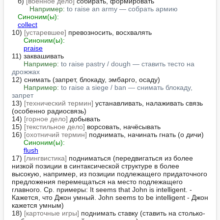
   б) 
[военное дело]
 собирать, формировать

Например:
to raise an army — собрать армию
Синоним(ы):
collect
10) 
[устаревшее]
 превозносить, восхвалять

Синоним(ы):
praise
11) заквашивать

Например:
to raise pastry / dough — ставить тесто на 
дрожжах
12) снимать (запрет, блокаду, эмбарго, осаду)

Например:
to raise a siege / ban — снимать блокаду, 
запрет
13) 
[технический термин]
 устанавливать, налаживать связь 
(особенно радиосвязь)

14) 
[горное дело]
 добывать

15) 
[текстильное дело]
 ворсовать, начёсывать

16) 
[охотничий термин]
 поднимать, начинать гнать (о дичи)

Синоним(ы):
flush
17) 
[лингвистика]
 подниматься (передвигаться из более 
низкой позиции в синтаксической структуре в более 
высокую, например, из позиции подлежащего придаточного 
предложения перемещаться на место подлежащего 
главного. Ср. примеры: It seems that John is intelligent. - 
Кажется, что Джон умный. John seems to be intelligent - Джон 
кажется умным)

18) 
[карточные игры]
 поднимать ставку (ставить на столько-