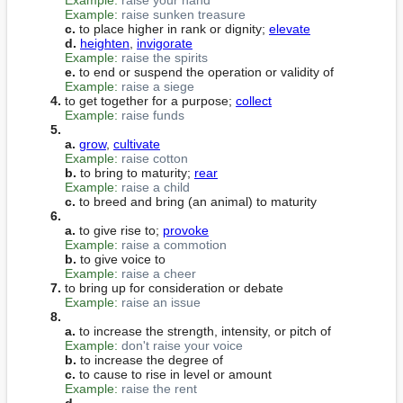
Example:
raise sunken treasure
c.
 to place higher in rank or dignity; 
elevate
d.
heighten
, 
invigorate
Example:
raise the spirits
e.
 to end or suspend the operation or validity of

Example:
raise a siege
4.
 to get together for a purpose; 
collect
Example:
raise funds
5.
a.
grow
, 
cultivate
Example:
raise cotton
b.
 to bring to maturity; 
rear
Example:
raise a child
c.
 to breed and bring (an animal) to maturity

6.
a.
 to give rise to; 
provoke
Example:
raise a commotion
b.
 to give voice to

Example:
raise a cheer
7.
 to bring up for consideration or debate

Example:
raise an issue
8.
a.
 to increase the strength, intensity, or pitch of

Example:
don't raise your voice
b.
 to increase the degree of

c.
 to cause to rise in level or amount

Example:
raise the rent
d.