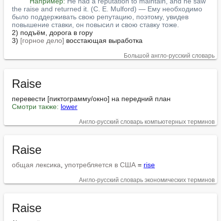
Например:
He had a reputation to maintain, and he saw 
the raise and returned it. (C. E. Mulford) — Ему необходимо 
было поддерживать свою репутацию, поэтому, увидев 
повышение ставки, он повысил и свою ставку тоже.
2) подъём, дорога в гору

3) 
[горное дело]
 восстающая выработка
Большой англо-русский словарь
Raise
Смотри также:
lower
Англо-русский словарь компьютерных терминов
Raise
общая лексика
, 
употребляется в США
 = 
rise
Англо-русский словарь экономических терминов
Raise