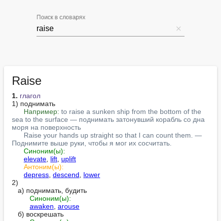
Поиск в словарях
Raise
1.
глагол
1) поднимать

Например:
to raise a sunken ship from the bottom of the 
sea to the surface — поднимать затонувший корабль со дна 
моря на поверхность
Raise your hands up straight so that I can count them. — 
Поднимите выше руки, чтобы я мог их сосчитать.
Синоним(ы):
elevate
, 
lift
, 
uplift
Антоним(ы):
depress
, 
descend
, 
lower
2)

   а) поднимать, будить

Синоним(ы):
awaken
, 
arouse
   б) воскрешать
