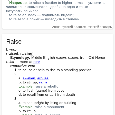
Например:
to raise a fraction to higher terms — умножить 
числитель и знаменатель дроби на одно и то же 
натуральное число;
to raise an index — поднимать индекс;
to raise to a power — возводить в степень
Англо-русский политехнический словарь
Raise
I. 
verb
(
raised
; 
raising
)

Etymology:
 Middle English 
reisen, raisen,
 from Old Norse 
reisa
 — more at 
rear
transitive verb
1.
 to cause or help to rise to a standing position

2.
a.
awaken
, 
arouse
b.
 to stir up; 
incite
Example:
raise a rebellion
c.
 to flush (game) from cover

d.
 to recall from or as if from death

3.
a.
 to set upright by lifting or building

Example:
raise a monument
b.
 to lift up

Example:
raise your hand