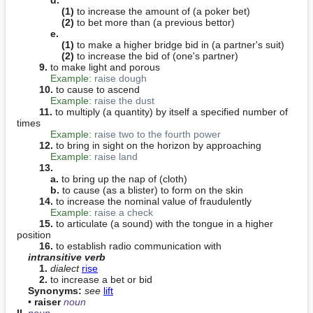
(1)
 to increase the amount of (a poker bet)

(2)
 to bet more than (a previous bettor)

e.
(1)
 to make a higher bridge bid in (a partner's suit)

(2)
 to increase the bid of (one's partner)

9.
 to make light and porous

Example:
raise dough
10.
 to cause to ascend

Example:
raise the dust
11.
 to multiply (a quantity) by itself a specified number of 
times

Example:
raise two to the fourth power
12.
 to bring in sight on the horizon by approaching

Example:
raise land
13.
a.
 to bring up the nap of (cloth)

b.
 to cause (as a blister) to form on the skin

14.
 to increase the nominal value of fraudulently

Example:
raise a check
15.
 to articulate (a sound) with the tongue in a higher 
position

16.
 to establish radio communication with

intransitive verb
1.
dialect
rise
2.
 to increase a bet or bid

Synonyms:
see
lift
    • 
raiser
noun
II. 
noun