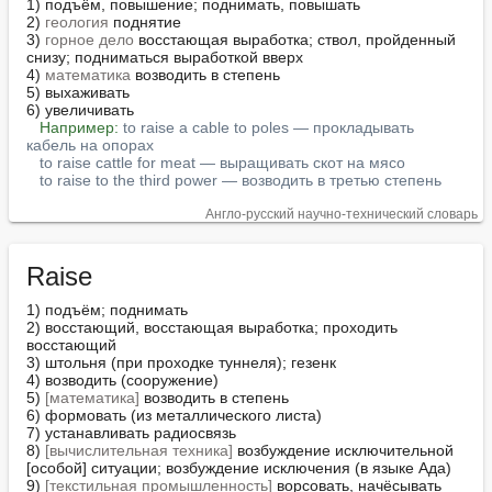
1) подъём, повышение; поднимать, повышать

2) 
геология
 поднятие

3) 
горное дело
 восстающая выработка; ствол, пройденный 
снизу; подниматься выработкой вверх

4) 
математика
 возводить в степень

5) выхаживать

6) увеличивать

Например:
to raise a cable to poles — прокладывать 
кабель на опорах
to raise cattle for meat — выращивать скот на мясо
to raise to the third power — возводить в третью степень
Англо-русский научно-технический словарь
Raise
1) подъём; поднимать

2) восстающий, восстающая выработка; проходить 
восстающий

3) штольня (при проходке туннеля); гезенк

4) возводить (сооружение)

5) 
[математика]
 возводить в степень

6) формовать (из металлического листа)

7) устанавливать радиосвязь

8) 
[вычислительная техника]
 возбуждение исключительной 
[особой] ситуации; возбуждение исключения (в языке Ада)

9) 
[текстильная промышленность]
 ворсовать, начёсывать
