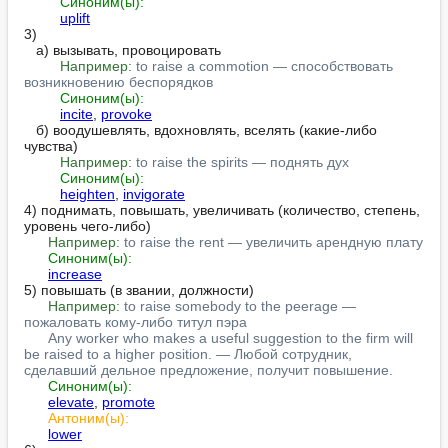
Синоним(ы):
uplift
3)

   а) вызывать, провоцировать

Например:
to raise a commotion — способствовать 
возникновению беспорядков
Синоним(ы):
incite
, 
provoke
   б) воодушевлять, вдохновлять, вселять (какие-либо 
чувства)

Например:
to raise the spirits — поднять дух
Синоним(ы):
heighten
, 
invigorate
4) поднимать, повышать, увеличивать (количество, степень, 
уровень чего-либо)

Например:
to raise the rent — увеличить арендную плату
Синоним(ы):
increase
5) повышать (в звании, должности)

Например:
to raise somebody to the peerage — 
пожаловать кому-либо титул пэра
Any worker who makes a useful suggestion to the firm will 
be raised to a higher position. — Любой сотрудник, 
сделавший дельное предложение, получит повышение.
Синоним(ы):
elevate
, 
promote
Антоним(ы):
lower