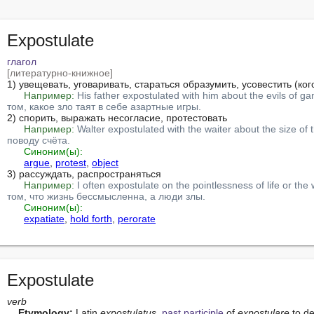
Expostulate
глагол
[литературно-книжное]
1) увещевать, уговаривать, стараться образумить, усовестить (кого
Например:
His father expostulated with him about the evils of 
том, какое зло таят в себе азартные игры.
2) спорить, выражать несогласие, протестовать

Например:
Walter expostulated with the waiter about the size o
поводу счёта.
Синоним(ы):
argue
, 
protest
, 
object
3) рассуждать, распространяться

Например:
I often expostulate on the pointlessness of life or t
том, что жизнь бессмысленна, а люди злы.
Синоним(ы):
expatiate
, 
hold forth
, 
perorate
Expostulate
verb
Etymology:
 Latin 
expostulatus,
past participle
 of 
expostulare
 to d