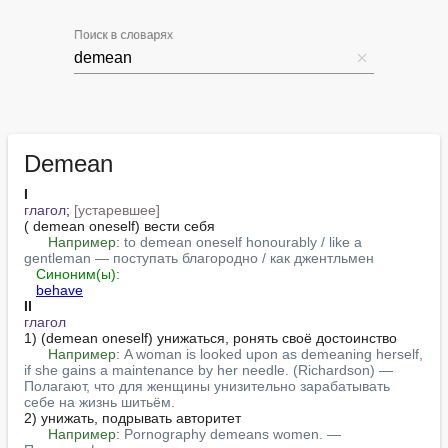
Поиск в словарях
Demean
I
глагол
; 
[устаревшее]
( demean oneself) вести себя

Например:
to demean oneself honourably / like a 
gentleman — поступать благородно / как джентльмен
Синоним(ы):
behave
II
глагол
1) (demean oneself) унижаться, ронять своё достоинство

Например:
A woman is looked upon as demeaning herself, 
if she gains a maintenance by her needle. (Richardson) — 
Полагают, что для женщины унизительно зарабатывать 
себе на жизнь шитьём.
2) унижать, подрывать авторитет

Например:
Pornography demeans women. — 