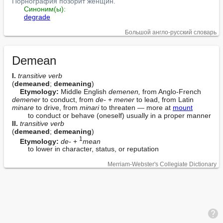
Порнография позорит женщин.
Синоним(ы):
degrade
Большой англо-русский словарь
Demean
I. 
transitive verb
(
demeaned
; 
demeaning
)

Etymology:
 Middle English 
demenen,
 from Anglo-French 
demener
 to conduct, from 
de-
 + 
mener
 to lead, from Latin 
minare
 to drive, from 
minari
 to threaten — more at 
mount
II. 
transitive verb
(
demeaned
; 
demeaning
)

1
Etymology:
de-
 + 
mean
        to lower in character, status, or reputation
Merriam-Webster's Collegiate Dictionary