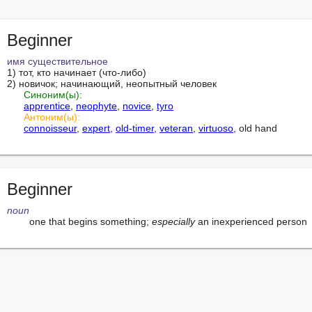
Beginner
имя существительное
1) тот, кто начинает (что-либо)

2) новичок; начинающий, неопытный человек

Синоним(ы):
apprentice
, 
neophyte
, 
novice
, 
tyro
Антоним(ы):
connoisseur
, 
expert
, 
old-timer
, 
veteran
, 
virtuoso
, old hand
Beginner
noun
        one that begins something; 
especially
 an inexperienced person