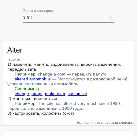
Поиск в словарях
Alter
глагол
1) изменять; менять; видоизменять, вносить изменения, 
переделывать

Например:
change a coat — перешить пальто
altered automobile
 — 
[используется в разговорной речи]
усовершенствованный автомобиль
Синоним(ы):
change
, 
adapt
, 
make over
, 
customize
2) меняться; изменяться

Например:
The city has altered very much since 1990. — 
Город сильно изменился с 1990 года.
3) кастрировать, холостить (скот)
Большой англо-русский словарь