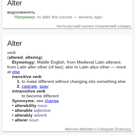
Alter
видоизменять

Например:
to alter the course — менять курс
Англо-русский научно-технический словарь
Alter
verb
(
altered
; 
altering
)

Etymology:
 Middle English, from Medieval Latin 
alterare,
from Latin 
alter
 other (of two); akin to Latin 
alius
 other — more 
at 
else
transitive verb
1.
 to make different without changing into something else

2.
castrate
, 
spay
intransitive verb
            to become different

Synonyms:
see
change
    • 
alterability
noun
    • 
alterable
adjective
    • 
alterably
adverb
    • 
alterer
noun
Merriam-Webster's Collegiate Dictionary