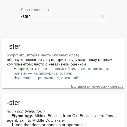
Поиск в словарях
-ster
[суффикс, вторая часть сложных слов]
образует названия лиц по признаку, указанному первым 
компонентом; часто с негативной оценкой

Например:
oldster — пожилой человек; старикашка
punster — каламбурист; остряк
rhymester — рифмоплёт, стихоплёт
Большой англо-русский словарь
-ster
noun
 combining form
Etymology:
 Middle English, from Old English 
-estre
 female 
agent; akin to Middle Dutch 
-ster
1.
 one that does or handles or operates
